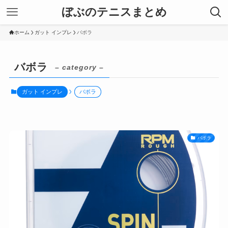
ぼぶのテニスまとめ
ホーム
ガット インプレ
バボラ
バボラ
– category –
ガット インプレ
バボラ
バボラ