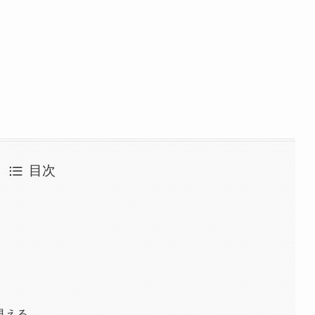
目次
見える