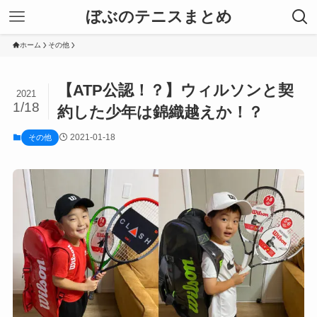
ぼぶのテニスまとめ
ホーム
その他
【ATP公認！？】ウィルソンと契
2021
1/18
約した少年は錦織越えか！？
2021-01-18
その他