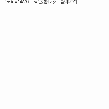
[cc id=2483 title=”広告レク 記事中”]