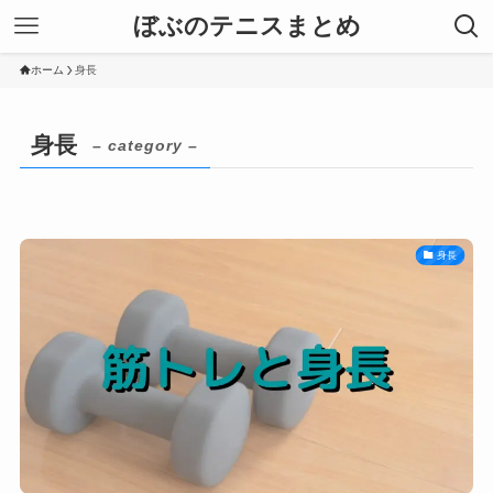
ぼぶのテニスまとめ
ホーム
身長
身長
– category –
身長