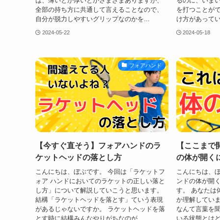
は、薄いとか厚いとかさまざまありますが、
るのに、いま
全部の持ち方に共通して言えることなので、
を打つことがで
自分が脱力しやすいグリップなのかを...
け方があってい
2024-05-22
2024-05-18
フォアハンド
【今すぐ直そう】フォアハンドのラ
【ここまで
ケットヘッドの落とし方
の体が開く
こんにちは、ぼぶです。 今回は「ラケットフ
こんにちは、ぼ
ォア ハンドにおいてのラケットの正しい落と
ンドの体が開
し方」について解説していこうと思います。
す。 あなたは
結構「ラケットヘッドを落とす」ていう表現
か理解していま
があるじゃないですか。 ラケットヘッドを落
なんて言葉を
とす時に結構みんなやりがちなのが...
いる状態とはど