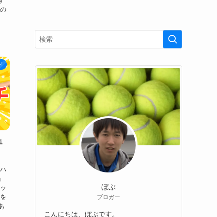
す
面の
ド
手
アハ
」
ぼぶ
ケッ
トを
ブロガー
あ
こんにちは、ぼぶです。