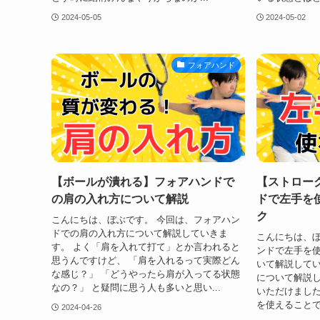
2024-05-05
2024-05-02
フォアハンド
【ボールが潰れる】フォアハンドで
【ストロー
の肩の入れ方について解説
ドで左手を
ク
こんにちは、ぼぶです。 今回は、フォアハン
ドでの肩の入れ方について解説していきま
こんにちは、ぼ
す。 よく「肩を入れて打て」とか言われると
ンドで左手を使
思うんですけど、 「肩を入れるって実際どん
いて解説してい
な感じ？」 「どうやったら肩が入ってる状態
について解説
なの？」 と疑問に思う人も多いと思い...
いただけました
を使えることで
2024-04-26