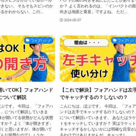
いちスピンがかかているボール
パクトの面の向きを気にしたことがありま
きない。 そもそもスピンのか
か？ よく言われるのは、「インパクトの
るかわからない、この...
向きは地面と垂直」ですよね。 ただ...
2024-05-07
フォアハンド
フォアハン
開いてOK】フォアハンド
【これで解決】フォアハンドは左
について解説
でキャッチするの？しないの？
ぶです。 今回は、「フォアハ
こんにちは、ぼぶです。 今回は、「フォ
く」について解説していきま
ンドは左手でキャッチするの？しないの？
体が開いてる状態がどんな状態
について解説いていきます。 あなたはラ
すか？ よく「体が開きすぎ」
トをキャッチしていますか？ 実はラケッ
聞くと思いますが、体が開いて
キャッチするかしないかには明確な目安が
んな状態なのでしょうか...
るわけではありませんが、キャッチし...