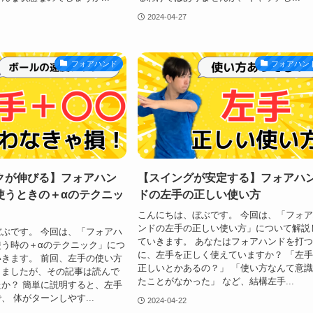
2024-04-27
フォアハンド
フォアハン
クが伸びる】フォアハン
【スイングが安定する】フォアハ
使うときの＋αのテクニッ
ドの左手の正しい使い方
こんにちは、ぼぶです。 今回は、「フォ
ンドの左手の正しい使い方」について解説
ぶです。 今回は、「フォアハ
ていきます。 あなたはフォアハンドを打
う時の＋αのテクニック」につ
に、左手を正しく使えていますか？ 「左
きます。 前回、左手の使い方
正しいとかあるの？」 「使い方なんて意
しましたが、その記事は読んで
たことがなかった」 など、結構左手...
か？ 簡単に説明すると、左手
、 体がターンしやす...
2024-04-22