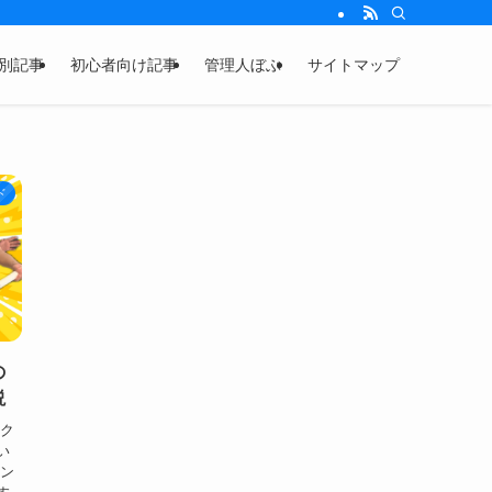
別記事
初心者向け記事
管理人ぼぶ
サイトマップ
ド
の
説
ーク
い
イン