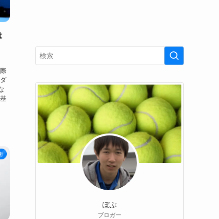
は
実際
 ダ
な
は基
術
ぼぶ
ブロガー