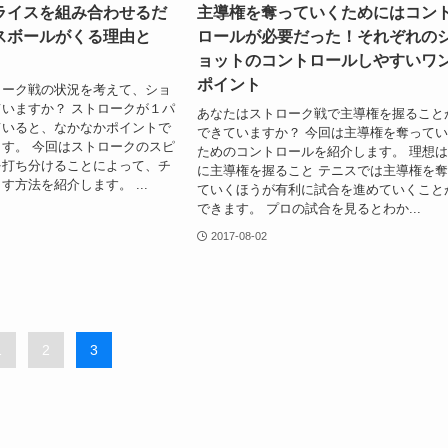
ライスを組み合わせるだ
主導権を奪っていくためにはコン
スボールがくる理由と
ロールが必要だった！それぞれの
ョットのコントロールしやすいワ
ポイント
ローク戦の状況を考えて、ショ
いますか？ ストロークが１パ
あなたはストローク戦で主導権を握ること
ていると、なかなかポイントで
できていますか？ 今回は主導権を奪って
す。 今回はストロークのスピ
ためのコントロールを紹介します。 理想
を打ち分けることによって、チ
に主導権を握ること テニスでは主導権を
す方法を紹介します。 ...
ていくほうが有利に試合を進めていくこと
できます。 プロの試合を見るとわか...
2017-08-02
1
2
3