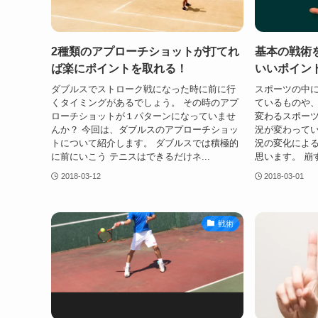
2種類のアプローチショットが打てれ
基本の戦術
ば楽にポイントを取れる！
いいポイン
ダブルスでストローク戦になった時に前に行
スポーツの中
くタイミングがあるでしょう。 その時のアプ
ているものや
ローチショットが１パターンになっていませ
変わるスポーツ
んか？ 今回は、ダブルスのアプローチショッ
況が変わってい
トについて紹介します。 ダブルスでは積極的
況の変化によ
に前にいこう テニスはできるだけネ...
思います。 崩す
2018-03-12
2018-03-01
戦術