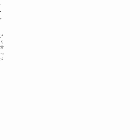
ト
シ
ン
が
いく
は常
奪っ
が