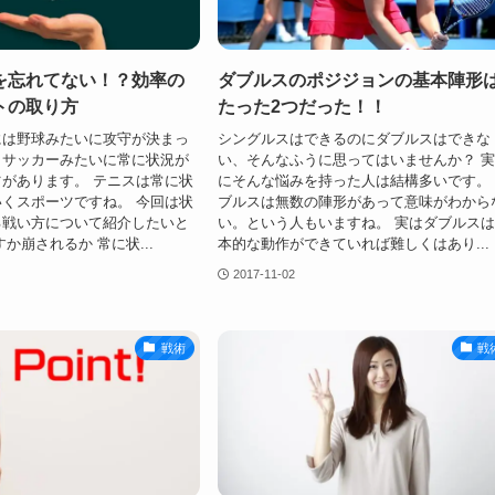
を忘れてない！？効率の
ダブルスのポジジョンの基本陣形
トの取り方
たった2つだった！！
には野球みたいに攻守が決まっ
シングルスはできるのにダブルスはできな
、サッカーみたいに常に状況が
い、そんなふうに思ってはいませんか？ 
があります。 テニスは常に状
にそんな悩みを持った人は結構多いです。
くスポーツですね。 今回は状
ブルスは無数の陣形があって意味がわから
る戦い方について紹介したいと
い。という人もいますね。 実はダブルス
か崩されるか 常に状...
本的な動作ができていれば難しくはあり...
2017-11-02
戦術
戦