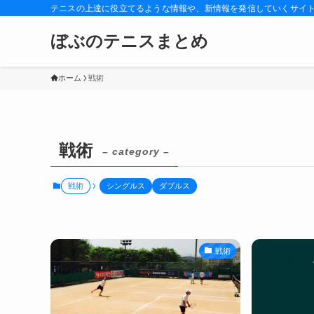
テニスの上達に役立てるような情報や、新情報を発信していくサイ
ぼぶのテニスまとめ
ホーム
戦術
戦術
– category –
戦術
シングルス
ダブルス
戦術