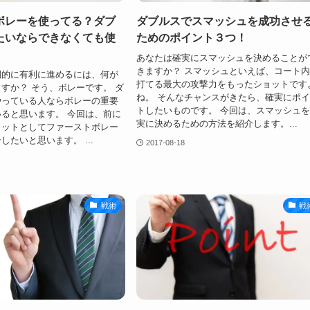
ボレーを使ってる？ダブ
ダブルスでスマッシュを成功させ
たいならできなくても使
ためのポイント３つ！
あなたは確実にスマッシュを決めることが
きますか？ スマッシュといえば、コート
倒的に有利に進めるには、何が
打てる最大の攻撃力をもったショットです
すか？ そう、ボレーです。 ダ
ね。 そんなチャンスがきたら、確実にポ
やっている人ならボレーの重要
トしたいものです。 今回は、スマッシュ
ると思います。 今回は、前に
実に決めるための方法を紹介します。...
ョットとしてファーストボレー
したいと思います。 ...
2017-08-18
戦術
戦